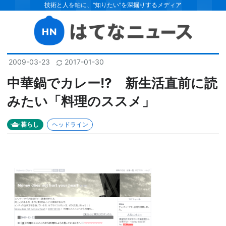
技術と人を軸に、“知りたい”を深掘りするメディア
2009
-
03
-
23
2017
-
01
-
30
中華鍋でカレー!? 新生活直前に読
みたい「料理のススメ」
暮らし
ヘッドライン