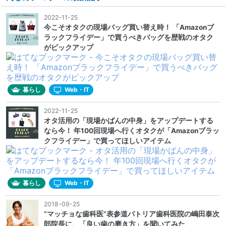
2022-11-25
今こそオタクの現場バッグ買い替え時！ 「Amazonブ
ラックフライデー」で買うべきバッグを歴戦のオタク
がピックアップ
暮らし
Web・IT
2022-11-25
オタ活用の「現場かばんの中身」をアップデートする
なら今！ 年100回現場へ行くオタクが「Amazonブラッ
クフライデー」で買ってほしいアイテム
暮らし
Web・IT
2018-09-25
“マッチョな歯科医”表参道パトリア歯科医院の嶋田泰次
郎院長に、「良い歯の磨き方」を聞いてみた